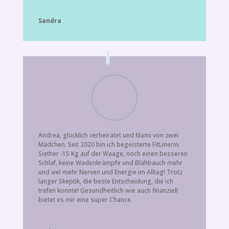
Sandra
Andrea, glücklich verheiratet und Mami von zwei
Mädchen. Seit 2020 bin ich begeisterte FitLinerin.
Siether -15 Kg auf der Waage, noch einen besseren
Schlaf, keine Wadenkrämpfe und Blähbauch mehr
und viel mehr Nerven und Energie im Alltag! Trotz
langer Skeptik, die beste Entscheidung, die ich
trefen konnte! Gesundheitlich wie auch finanziell
bietet es mir eine super Chance.