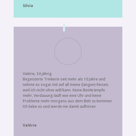
Silvia
Valérie, 34 jährig.
Begeisterte Trinkerin seit mehr als 10 Jahre und
nehme es sogar mit auf all meine (langen) Reisen,
weil ich nicht ohne will/kann. Keine Beinkrämpfe
mehr, Verdauung läuft wie eine Uhr und keine
Probleme mehr morgens aus dem Bett zu kommen.
Ich liebe es und werde nie damit aufhören
Valérie