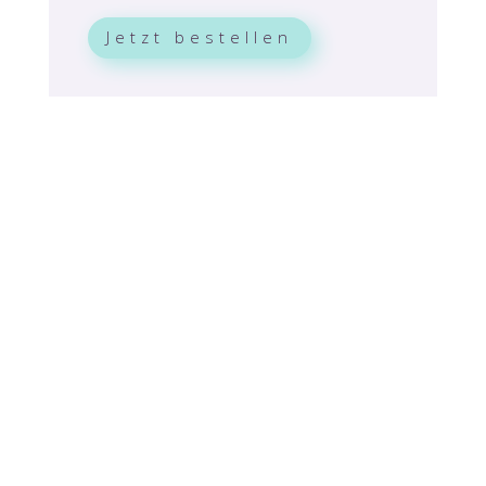
Jetzt bestellen
Ich will mehr wissen!
Du willst endlich den Weg zu neuer
Lebensqualität einschlagen? Dann schreib
mir jetzt eine Nachricht